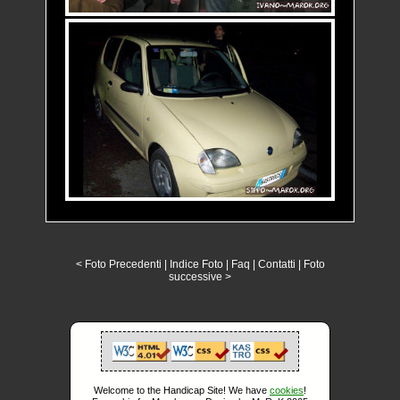
< Foto Precedenti
|
Indice Foto
|
Faq
|
Contatti
|
Foto
successive >
Welcome to the Handicap Site! We have
cookies
!