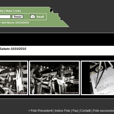
ility
Buko
Links
 Stef Burns 10/10/2010
 Sabato 10/10/2010
< Foto Precedenti
|
Indice Foto
|
Faq
|
Contatti
|
Foto successiv