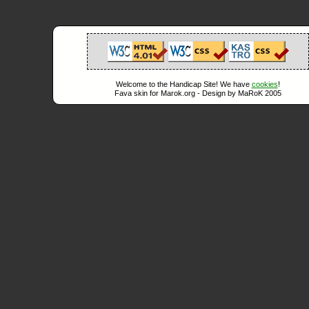
Welcome to the Handicap Site! We have
cookies
!
Fava skin for Marok.org - Design by MaRoK 2005