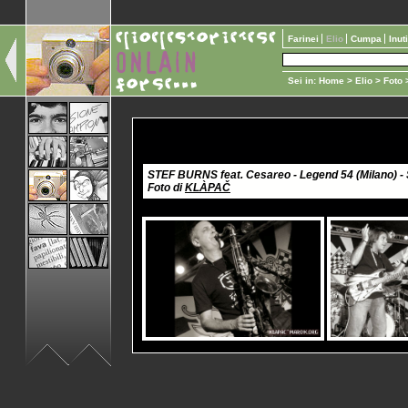
Farinei
Elio
Cumpa
Inut
Sei in:
Home
>
Elio
>
Foto
>
STEF BURNS feat. Cesareo - Legend 54 (Milano) -
Foto di
KLÀPAČ