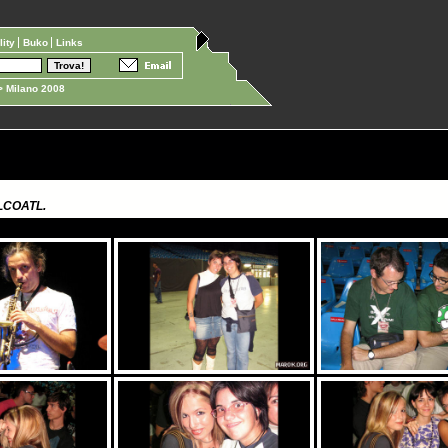
ility
Buko
Links
 Milano 2008
LCOATL.