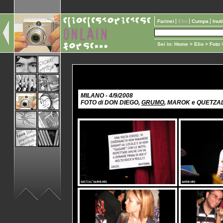
Farinei
Elio
Cumpa
Inut
Sei in:
Home
>
Elio
>
Foto
>
MILANO - 4/9/2008
FOTO di DON DIEGO,
GRUMO
, MAROK e QUETZA