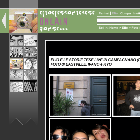
Farinei
Elio
Cumpa
Inut
Sei in:
Home
>
Elio
>
Foto
>
ELIO E LE STORIE TESE LIVE IN CAMPAGNANO (R
FOTO di EASTVILLE, IVANO e
RYO