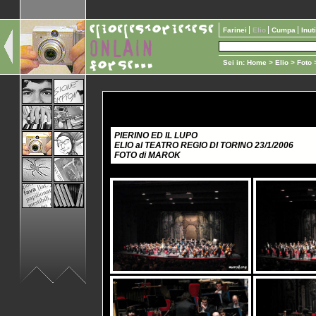
Farinei
Elio
Cumpa
Inut
Sei in:
Home
>
Elio
>
Foto
>
PIERINO ED IL LUPO
ELIO al TEATRO REGIO DI TORINO 23/1/2006
FOTO di MAROK