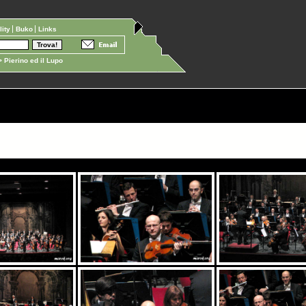
ility
Buko
Links
 Pierino ed il Lupo