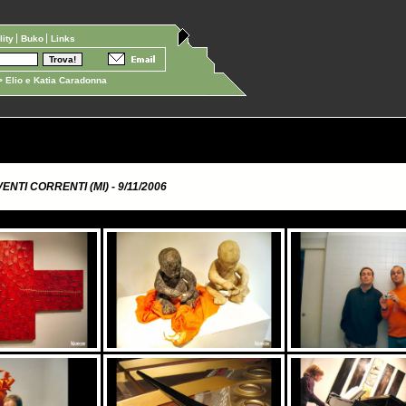
ility
Buko
Links
 Elio e Katia Caradonna
NTI CORRENTI (MI) - 9/11/2006