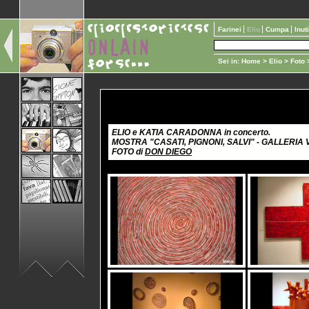
Farinei
Elio
Cumpa
Inut
Sei in:
Home
>
Elio
>
Foto
>
ELIO e KATIA CARADONNA in concerto.
MOSTRA "CASATI, PIGNONI, SALVI" - GALLERIA VE
FOTO di
DON DIEGO