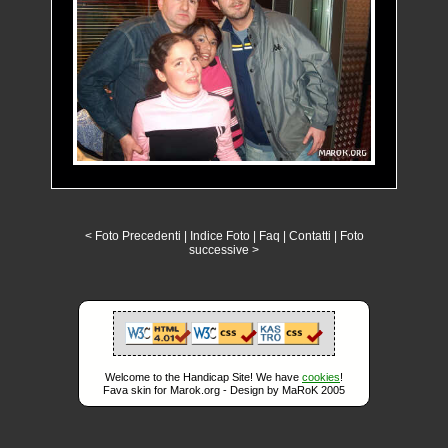
< Foto Precedenti
|
Indice Foto
|
Faq
|
Contatti
|
Foto
successive >
Welcome to the Handicap Site! We have
cookies
!
Fava skin for Marok.org - Design by MaRoK 2005