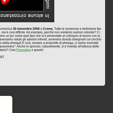
 domenica
30 novembre 2008
a
Crema
. Tutte le numerose e bellissime fan
... ma è così difficile. Ad esempio, perché non esistono nazioni rotonde? Ci
o un po' come quel tipo che si è presentato al colloquio di lavoro con la
 avessimo voluto gli adesivi rotondi, avremmo dovuto disegnarli col cerchio
o dalla pheega! E così, sempre a proposito di pheega, ci siamo inventati
opravvivere"
. Anche lo sponsor, naturalmente, si è rivelato all'altezza delle
ntarlo? Ciao
Pornodigo
e grazie!
BT.