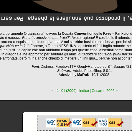
e Liberamente Organizzata), ovvero la
Quarta Convention delle Fave = Fankulo
,
culo è rotondo! Perché l'adesivo è quadrato?"
. Avete ragione! È così bello il rotondo
cora conquistato un intero pianeta! A noi sarebbe bastato un adesivo, perché siam
nque NON ce la fa!"
. Ebbene, a Torino NESSUNA copisteria ci fa il taglio rotondo: se
r uno, tutti... e capite che non abbiamo tempo per queste cose, assediati come siam
 in diagonale; ne approfitto per salutare gli amici di
"Adottare soluzioni punk per s
e affrontate, però mi ha anche chiesto di mettere un link qua... perché non acconte
Font:
Distress, FixedsysTTF, GoudyHandtooled BT, Square721 
Software:
Adobe PhotoShop 8.0.1.
Adesivo by
MaRoK
, 19/11/2008.
< #fac0ff (2009)
|
Indice
|
Cesareo 2006 >