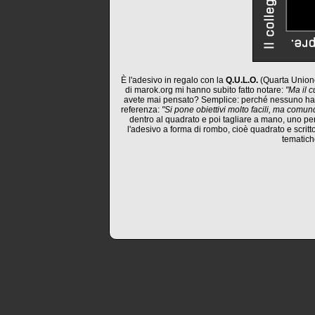
È l'adesivo in regalo con la
Q.U.L.O.
(Quarta Union
di marok.org mi hanno subito fatto notare:
"Ma il 
avete mai pensato? Semplice: perché nessuno ha an
referenza:
"Si pone obiettivi molto facili, ma comu
dentro al quadrato e poi tagliare a mano, uno pe
l'adesivo a forma di rombo, cioè quadrato e scritto
tematich