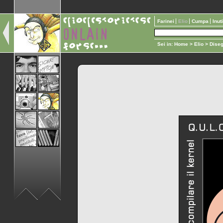
Farinei
Elio
Cumpa
Inut
Sei in:
Home
>
Elio
>
Diseg