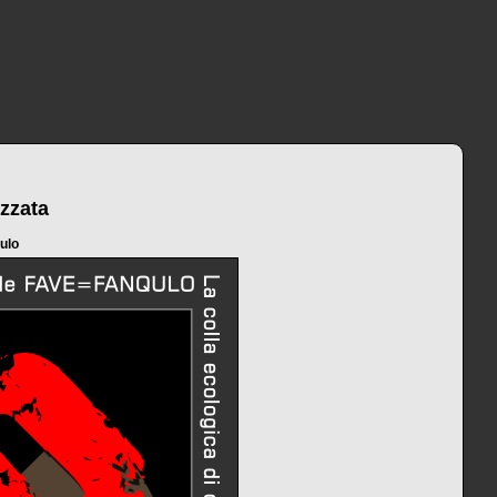
zzata
ulo