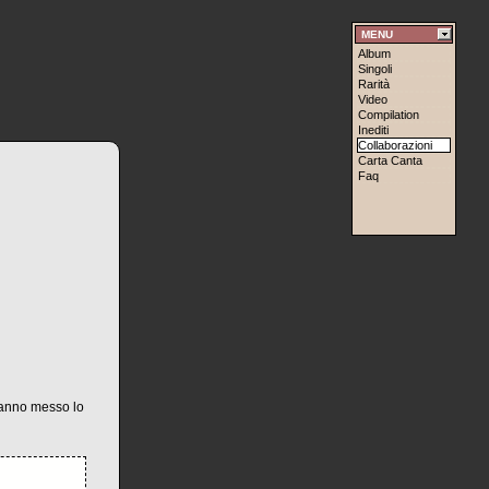
MENU
Album
Singoli
Rarità
Video
Compilation
Inediti
Collaborazioni
Carta Canta
Faq
i hanno messo lo