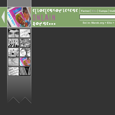
Farinei
Elio
Cumpa
Inut
Sei in:
Marok.org
>
Elio
>