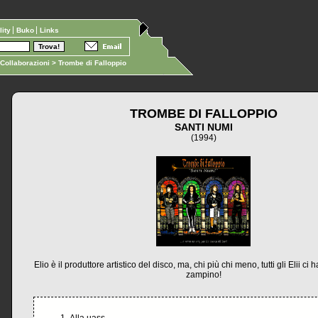
ility
Buko
Links
Collaborazioni
> Trombe di Falloppio
TROMBE DI FALLOPPIO
SANTI NUMI
(1994)
Elio è il produttore artistico del disco, ma, chi più chi meno, tutti gli Elii c
zampino!