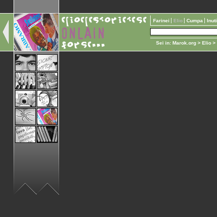
Farinei
Elio
Cumpa
Inut
Sei in:
Marok.org
>
Elio
>