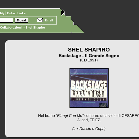
ility
Buko
Links
Collaborazioni
> Shel Shapiro
SHEL SHAPIRO
Backstage - Il Grande Sogno
(CD 1991)
Nel brano
"Piangi Con Me"
compare un assolo di CESARE
Ai cori, FEIEZ.
(tnx Duccio e Cops)