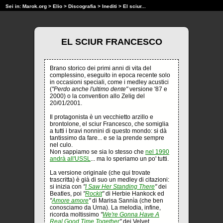
Sei in:
Marok.org
>
Elio
>
Discografia
>
Inediti
> El sciur...
EL SCIUR FRANCESCO
Brano storico dei primi anni di vita del
complessino, eseguito in epoca recente solo
in occasioni speciali, come i medley acustici
(
"Perdo anche l'ultimo dente"
versione '87 e
2000) o la convention allo Zelig del
20/01/2001.
Il protagonista è un vecchietto arzillo e
brontolone, el sciur Francesco, che somiglia
a tutti i bravi nonnini di questo mondo: si dà
tantissimo da fare... e se la prende sempre
nel culo.
Non sappiamo se sia lo stesso che
nel 1990
andrà all'USSL
... ma lo speriamo un po' tutti.
La versione originale (che qui trovate
trascritta) è già di suo un medley di citazioni:
si inizia con
"
I Saw Her Standing There
"
dei
Beatles, poi
"
Rockit
"
di Herbie Hankock ed
"
Amore amore
"
di Marisa Sannìa (che ben
conosciamo da Urna). La melodia, infine,
ricorda moltissimo
"
We're Gonna Have A
Real Good Time Together
"
dei Velvet