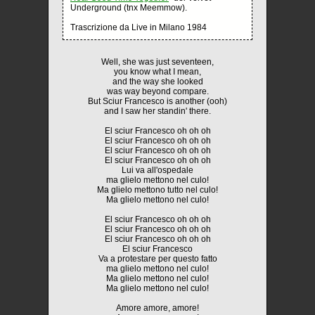
Underground (tnx Meemmow).
Trascrizione da Live in Milano 1984
Well, she was just seventeen,
you know what I mean,
and the way she looked
was way beyond compare.
But Sciur Francesco is another (ooh)
and I saw her standin' there.
El sciur Francesco oh oh oh
El sciur Francesco oh oh oh
El sciur Francesco oh oh oh
El sciur Francesco oh oh oh
Lui va all'ospedale
ma glielo mettono nel culo!
Ma glielo mettono tutto nel culo!
Ma glielo mettono nel culo!
El sciur Francesco oh oh oh
El sciur Francesco oh oh oh
El sciur Francesco oh oh oh
El sciur Francesco
Va a protestare per questo fatto
ma glielo mettono nel culo!
Ma glielo mettono nel culo!
Ma glielo mettono nel culo!
Amore amore, amore!