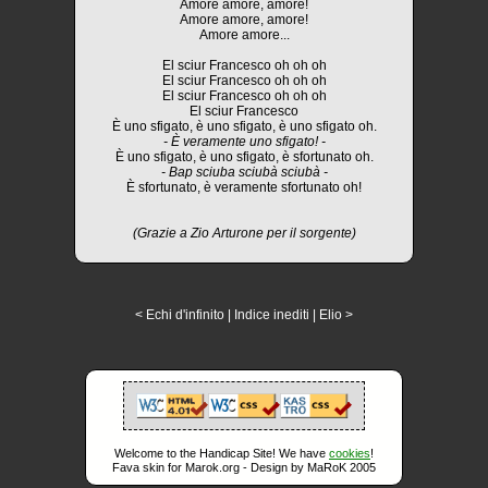
Amore amore, amore!
Amore amore, amore!
Amore amore...
El sciur Francesco oh oh oh
El sciur Francesco oh oh oh
El sciur Francesco oh oh oh
El sciur Francesco
È uno sfigato, è uno sfigato, è uno sfigato oh.
- È veramente uno sfigato! -
È uno sfigato, è uno sfigato, è sfortunato oh.
- Bap sciuba sciubà sciubà -
È sfortunato, è veramente sfortunato oh!
(Grazie a Zio Arturone per il sorgente)
< Echi d'infinito
|
Indice inediti
|
Elio >
Welcome to the Handicap Site! We have
cookies
!
Fava skin for Marok.org - Design by MaRoK 2005