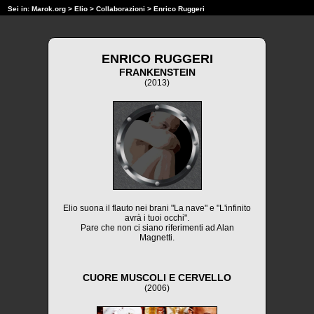
Sei in:
Marok.org
>
Elio
>
Collaborazioni
> Enrico Ruggeri
ENRICO RUGGERI
FRANKENSTEIN
(2013)
Elio suona il flauto nei brani "La nave" e "L'infinito
avrà i tuoi occhi".
Pare che non ci siano riferimenti ad Alan
Magnetti.
CUORE MUSCOLI E CERVELLO
(2006)