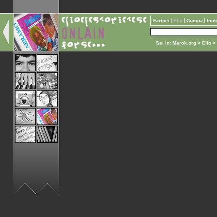
Farinei
Elio
Cumpa
Inut
Sei in:
Marok.org
>
Elio
>