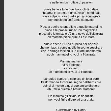
e nelle torride nottate di passion
vuole bene a tutte quei boccioli di patate
che ama trasformare da cubiste a candidate
non è colpa sua se quelle poi gli sono grate
per questo ha così tante fidanzate
Piace a quelle rotondette e a quelle magroline
piace alle procaci rubacuori magrebine
piace alle igieniste e c'è una news dell'ultim'ora
oh mamma piace pure a Lele Mora
Vuole anche lui una pupetta per baciare
che non faccia come quelle in sogno sospirare
che lo stringa forte sul suo cuore innamorata
sì, oh mamma gli ci vuol la fidanzata
Mamma mamma
lui fu birichino
è cresciuto
oh mamma gli ci vuol la fidanzata
Languido cupido le colpisce dritto ar core
trasformando Arcore nel regno dell'hard core
quindi si rivolge a quel suo amico direttore
oh Emilio questa è l'estasi d'amore!
Oh mamma gli ci vuol la fidanzata
non vuol finire dietro ad una grata
(Trascrizione by Cops)