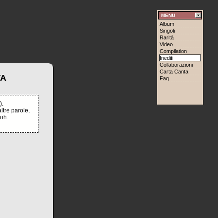
MENU
Album
Singoli
Rarità
Video
Compilation
Inediti
Collaborazioni
Carta Canta
TA
Faq
).
ltre parole,
oh.