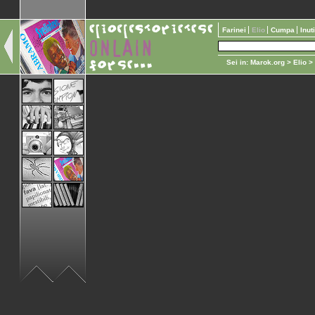
Farinei
Elio
Cumpa
Inut
Sei in:
Marok.org
>
Elio
>