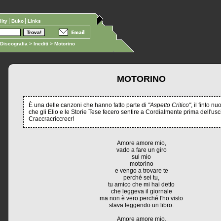
ility
Buko
Links
Discografia
>
Inediti
> Motorino
MOTORINO
È una delle canzoni che hanno fatto parte di
"Aspetto Critico"
, il finto n
che gli Elio e le Storie Tese fecero sentire a Cordialmente prima dell'usci
Craccracriccrecr!
Amore amore mio,
vado a fare un giro
sul mio
motorino
e vengo a trovare te
perché sei tu,
tu amico che mi hai detto
che leggeva il giornale
ma non è vero perché l'ho visto
stava leggendo un libro.
Amore amore mio,