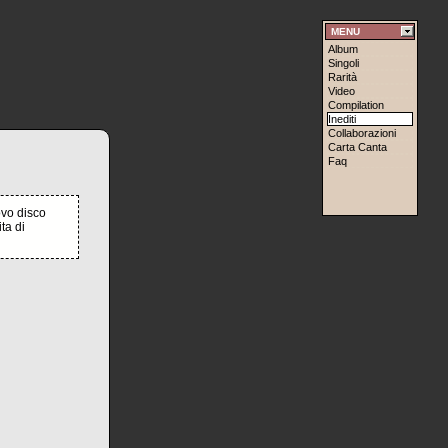
MENU
Album
Singoli
Rarità
Video
Compilation
Inediti
Collaborazioni
Carta Canta
Faq
uovo disco
ta di