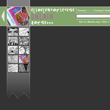
Farinei
Elio
Cumpa
Inut
Sei in:
Marok.org
>
Elio
>