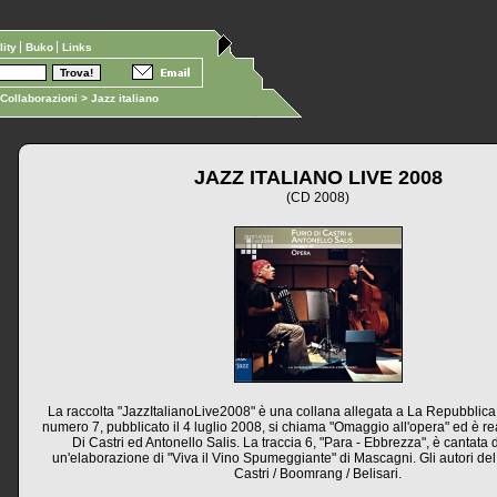
ility
Buko
Links
Collaborazioni
> Jazz italiano
JAZZ ITALIANO LIVE 2008
(CD 2008)
La raccolta "JazzItalianoLive2008" è una collana allegata a La Repubblica 
numero 7, pubblicato il 4 luglio 2008, si chiama "Omaggio all'opera" ed è re
Di Castri ed Antonello Salis. La traccia 6, "Para - Ebbrezza", è cantata 
un'elaborazione di "Viva il Vino Spumeggiante" di Mascagni. Gli autori de
Castri / Boomrang / Belisari.