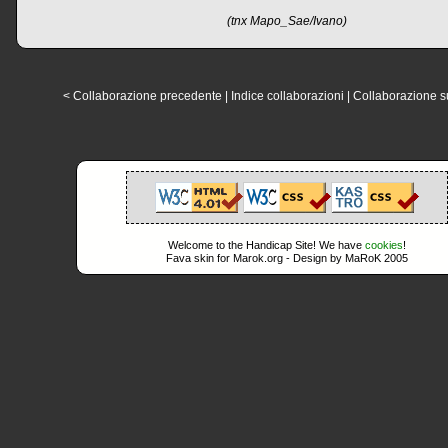
(tnx Mapo_Sae/Ivano)
< Collaborazione precedente
|
Indice collaborazioni
|
Collaborazione s
Welcome to the Handicap Site! We have
cookies
!
Fava skin for Marok.org - Design by MaRoK 2005