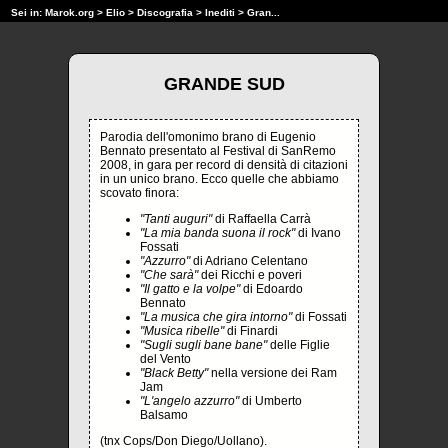
Sei in:
Marok.org
>
Elio
>
Discografia
>
Inediti
> Gran...
GRANDE SUD
Parodia dell'omonimo brano di Eugenio
Bennato presentato al Festival di SanRemo
2008, in gara per record di densità di citazioni
in un unico brano. Ecco quelle che abbiamo
scovato finora:
"Tanti auguri"
di Raffaella Carrà
"La mia banda suona il rock"
di Ivano
Fossati
"Azzurro"
di Adriano Celentano
"Che sarà"
dei Ricchi e poveri
"Il gatto e la volpe"
di Edoardo
Bennato
"La musica che gira intorno"
di Fossati
"Musica ribelle"
di Finardi
"Sugli sugli bane bane"
delle Figlie
del Vento
"Black Betty"
nella versione dei Ram
Jam
"L'angelo azzurro"
di Umberto
Balsamo
(tnx Cops/Don Diego/Uollano).