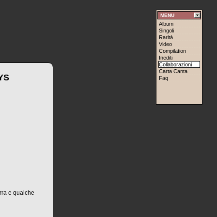
MENU
Album
Singoli
Rarità
Video
Compilation
Inediti
Collaborazioni
Carta Canta
YS
Faq
rra e qualche