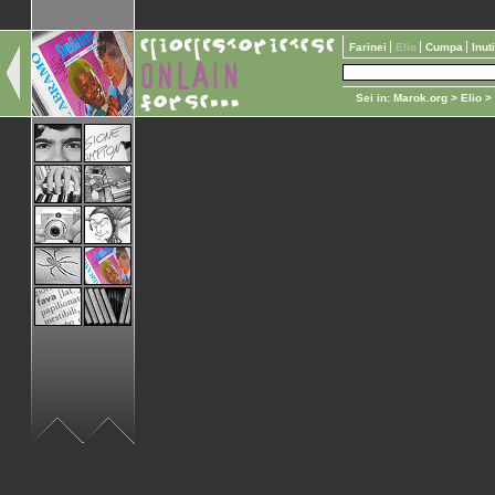
Farinei
Elio
Cumpa
Inut
Sei in:
Marok.org
>
Elio
>