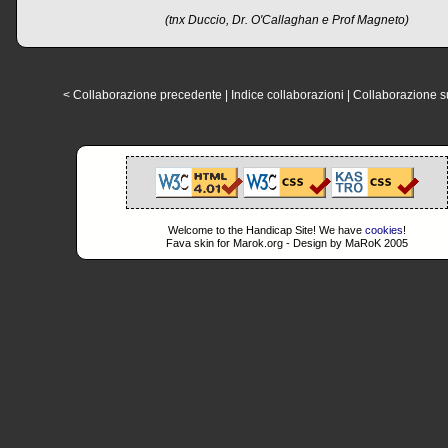
(tnx Duccio, Dr. O'Callaghan e Prof Magneto)
< Collaborazione precedente
|
Indice collaborazioni
|
Collaborazione s
Welcome to the Handicap Site! We have
cookies
!
Fava skin for Marok.org - Design by MaRoK 2005