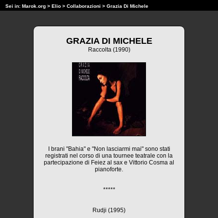
Sei in:
Marok.org
>
Elio
>
Collaborazioni
> Grazia Di Michele
GRAZIA DI MICHELE
Raccolta (1990)
I brani "Bahia" e "Non lasciarmi mai" sono stati
registrati nel corso di una tournee teatrale con la
partecipazione di Feiez al sax e Vittorio Cosma al
pianoforte.
*****
Rudji (1995)