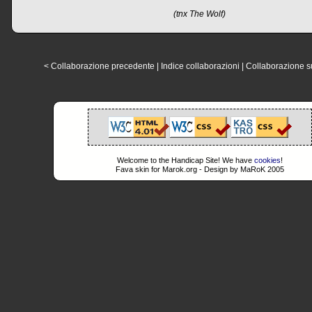
(tnx The Wolf)
< Collaborazione precedente
|
Indice collaborazioni
|
Collaborazione s
Welcome to the Handicap Site! We have
cookies
!
Fava skin for Marok.org - Design by MaRoK 2005