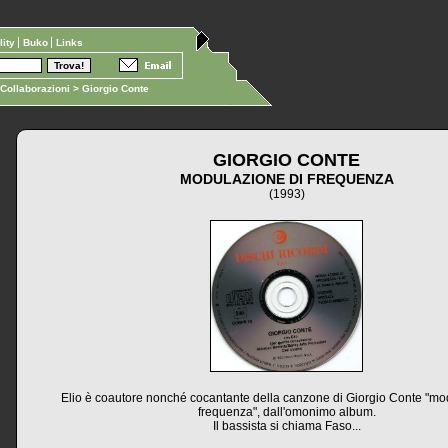
ility
Buko
Links
Collaborazioni
> Giorgio Conte
GIORGIO CONTE
MODULAZIONE DI FREQUENZA
(1993)
Elio è coautore nonché cocantante della canzone di Giorgio Conte "mo
frequenza", dall'omonimo album.
Il bassista si chiama Faso...