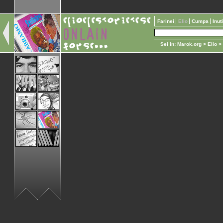
Farinei
Elio
Cumpa
Inut
Sei in:
Marok.org
>
Elio
>