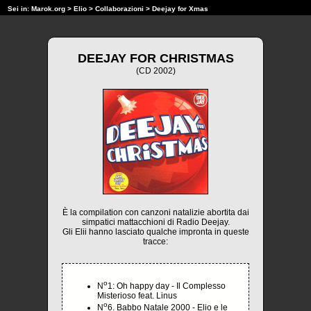
Sei in:
Marok.org
>
Elio
>
Collaborazioni
> Deejay for Xmas
DEEJAY FOR CHRISTMAS
(CD 2002)
È la compilation con canzoni natalizie abortita dai
simpatici mattacchioni di Radio Deejay.
Gli Elii hanno lasciato qualche impronta in queste
tracce:
o
N
1: Oh happy day - Il Complesso
Misterioso feat. Linus
o
N
6. Babbo Natale 2000 - Elio e le