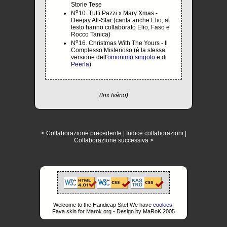
Storie Tese
o
N
10. Tutti Pazzi x Mary Xmas -
Deejay All-Star (canta anche Elio, al
testo hanno collaborato Elio, Faso e
Rocco Tanica)
o
N
16. Christmas With The Yours - Il
Complesso Misterioso (è la stessa
versione dell'
omonimo singolo
e di
Peerla
)
(tnx Iváno)
< Collaborazione precedente
|
Indice collaborazioni
|
Collaborazione successiva >
Welcome to the Handicap Site! We have
cookies
!
Fava skin for Marok.org - Design by MaRoK 2005