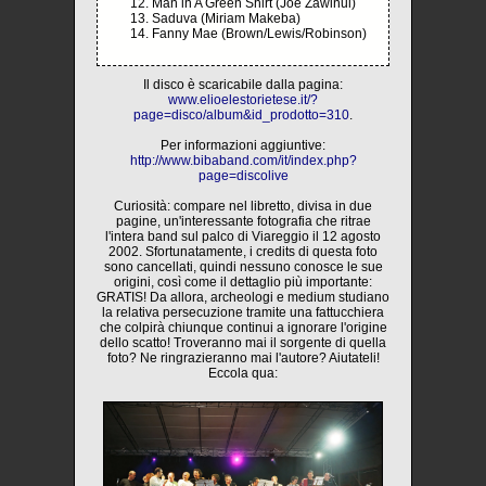
Man in A Green Shirt (Joe Zawinul)
Saduva (Miriam Makeba)
Fanny Mae (Brown/Lewis/Robinson)
Il disco è scaricabile dalla pagina:
www.elioelestorietese.it/?
page=disco/album&id_prodotto=310
.
Per informazioni aggiuntive:
http://www.bibaband.com/it/index.php?
page=discolive
Curiosità: compare nel libretto, divisa in due
pagine, un'interessante fotografia che ritrae
l'intera band sul palco di Viareggio il 12 agosto
2002. Sfortunatamente, i credits di questa foto
sono cancellati, quindi nessuno conosce le sue
origini, così come il dettaglio più importante:
GRATIS! Da allora, archeologi e medium studiano
la relativa persecuzione tramite una fattucchiera
che colpirà chiunque continui a ignorare l'origine
dello scatto! Troveranno mai il sorgente di quella
foto? Ne ringrazieranno mai l'autore? Aiutateli!
Eccola qua: