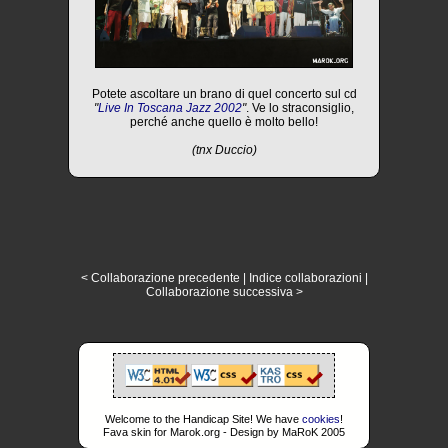
Potete ascoltare un brano di quel concerto sul cd
"
Live In Toscana Jazz 2002
"
. Ve lo straconsiglio,
perché anche quello è molto bello!
(tnx Duccio)
< Collaborazione precedente
|
Indice collaborazioni
|
Collaborazione successiva >
Welcome to the Handicap Site! We have
cookies
!
Fava skin for Marok.org - Design by MaRoK 2005