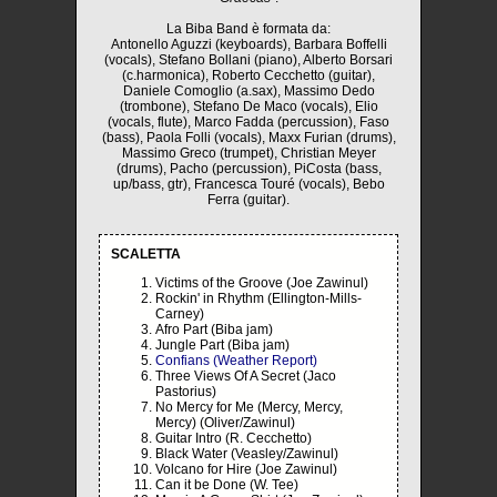
La Biba Band è formata da:
Antonello Aguzzi (keyboards), Barbara Boffelli
(vocals), Stefano Bollani (piano), Alberto Borsari
(c.harmonica), Roberto Cecchetto (guitar),
Daniele Comoglio (a.sax), Massimo Dedo
(trombone), Stefano De Maco (vocals), Elio
(vocals, flute), Marco Fadda (percussion), Faso
(bass), Paola Folli (vocals), Maxx Furian (drums),
Massimo Greco (trumpet), Christian Meyer
(drums), Pacho (percussion), PiCosta (bass,
up/bass, gtr), Francesca Touré (vocals), Bebo
Ferra (guitar).
SCALETTA
Victims of the Groove (Joe Zawinul)
Rockin' in Rhythm (Ellington-Mills-
Carney)
Afro Part (Biba jam)
Jungle Part (Biba jam)
Confians (Weather Report)
Three Views Of A Secret (Jaco
Pastorius)
No Mercy for Me (Mercy, Mercy,
Mercy) (Oliver/Zawinul)
Guitar Intro (R. Cecchetto)
Black Water (Veasley/Zawinul)
Volcano for Hire (Joe Zawinul)
Can it be Done (W. Tee)