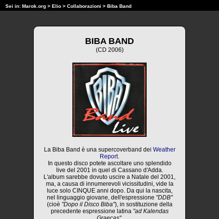
Sei in:
Marok.org
>
Elio
>
Collaborazioni
> Biba Band
BIBA BAND
(CD 2006)
La Biba Band è una supercoverband dei
Weather
Report
.
In questo disco potete ascoltare uno splendido
live del 2001 in quel di Cassano d'Adda.
L'album sarebbe dovuto uscire a Natale del 2001,
ma, a causa di innumerevoli vicissitudini, vide la
luce solo CINQUE anni dopo. Da qui la nascita,
nel linguaggio giovane, dell'espressione
"DDB"
(cioè
"Dopo il Disco Biba"
), in sostituzione della
precedente espressione latina
"ad Kalendas
Graecas"
.