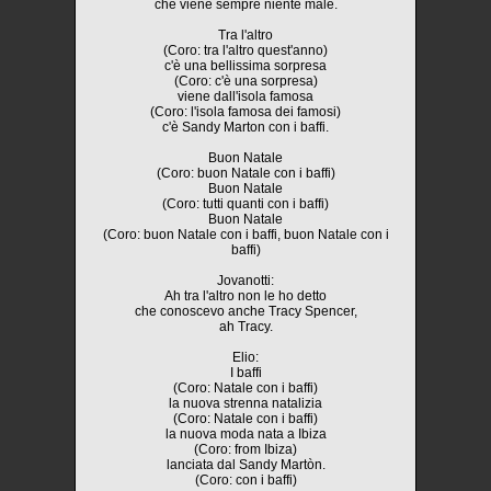
che viene sempre niente male.
Tra l'altro
(Coro: tra l'altro quest'anno)
c'è una bellissima sorpresa
(Coro: c'è una sorpresa)
viene dall'isola famosa
(Coro: l'isola famosa dei famosi)
c'è Sandy Marton con i baffi.
Buon Natale
(Coro: buon Natale con i baffi)
Buon Natale
(Coro: tutti quanti con i baffi)
Buon Natale
(Coro: buon Natale con i baffi, buon Natale con i
baffi)
Jovanotti:
Ah tra l'altro non le ho detto
che conoscevo anche Tracy Spencer,
ah Tracy.
Elio:
I baffi
(Coro: Natale con i baffi)
la nuova strenna natalizia
(Coro: Natale con i baffi)
la nuova moda nata a Ibiza
(Coro: from Ibiza)
lanciata dal Sandy Martòn.
(Coro: con i baffi)