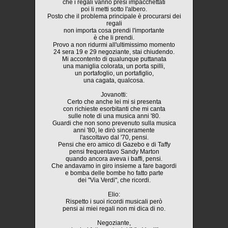
che i regali vanno presi impacchettati
poi li metti sotto l'albero.
Posto che il problema principale è procurarsi dei
regali
non importa cosa prendi l'importante
è che li prendi.
Provo a non ridurmi all'ultimissimo momento
24 sera 19 e 29 negoziante, stai chiudendo.
Mi accontento di qualunque puttanata
una maniglia colorata, un porta spilli,
un portafoglio, un portafiglio,
una cagata, qualcosa.
Jovanotti:
Certo che anche lei mi si presenta
con richieste esorbitanti che mi canta
sulle note di una musica anni '80.
Guardi che non sono prevenuto sulla musica
anni '80, le dirò sinceramente
l'ascoltavo dal '70, pensi.
Pensi che ero amico di Gazebo e di Taffy
pensi frequentavo Sandy Marton
quando ancora aveva i baffi, pensi.
Che andavamo in giro insieme a fare bagordi
e bomba delle bombe ho fatto parte
dei "Via Verdi", che ricordi.
Elio:
Rispetto i suoi ricordi musicali però
pensi ai miei regali non mi dica di no.
Negoziante,