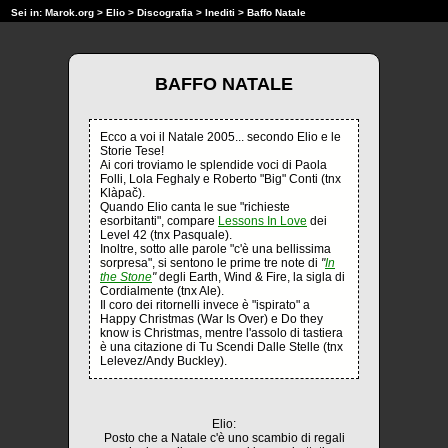
Sei in:
Marok.org
>
Elio
>
Discografia
>
Inediti
> Baffo Natale
BAFFO NATALE
Ecco a voi il Natale 2005... secondo Elio e le
Storie Tese!
Ai cori troviamo le splendide voci di Paola
Folli, Lola Feghaly e Roberto "Big" Conti (tnx
Klàpač).
Quando Elio canta le sue "richieste
esorbitanti", compare
Lessons In Love
dei
Level 42 (tnx Pasquale).
Inoltre, sotto alle parole "c'è una bellissima
sorpresa", si sentono le prime tre note di
"
In
the Stone
"
degli Earth, Wind & Fire, la sigla di
Cordialmente (tnx Ale).
Il coro dei ritornelli invece è "ispirato" a
Happy Christmas (War Is Over) e Do they
know is Christmas, mentre l'assolo di tastiera
è una citazione di Tu Scendi Dalle Stelle (tnx
Lelevez/Andy Buckley).
Elio:
Posto che a Natale c'è uno scambio di regali