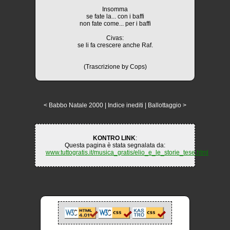
Insomma
se fate la... con i baffi
non fate come... per i baffi
Civas:
se li fa crescere anche Raf.
(Trascrizione by Cops)
< Babbo Natale 2000
|
Indice inediti
|
Ballottaggio >
KONTRO LINK
:
Questa pagina è stata segnalata da:
www.tuttogratis.it/musica_gratis/elio_e_le_storie_tese.html