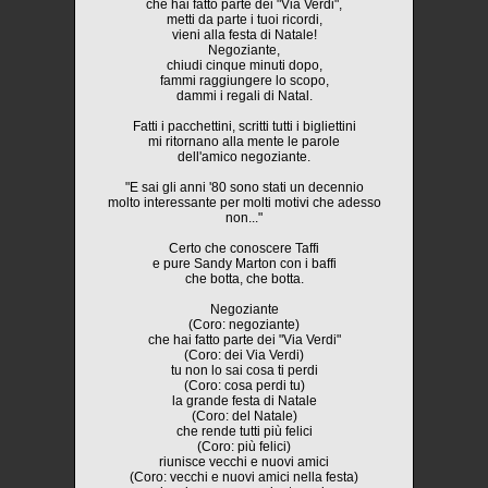
che hai fatto parte dei "Via Verdi",
metti da parte i tuoi ricordi,
vieni alla festa di Natale!
Negoziante,
chiudi cinque minuti dopo,
fammi raggiungere lo scopo,
dammi i regali di Natal.
Fatti i pacchettini, scritti tutti i bigliettini
mi ritornano alla mente le parole
dell'amico negoziante.
"E sai gli anni '80 sono stati un decennio
molto interessante per molti motivi che adesso
non..."
Certo che conoscere Taffi
e pure Sandy Marton con i baffi
che botta, che botta.
Negoziante
(Coro: negoziante)
che hai fatto parte dei "Via Verdi"
(Coro: dei Via Verdi)
tu non lo sai cosa ti perdi
(Coro: cosa perdi tu)
la grande festa di Natale
(Coro: del Natale)
che rende tutti più felici
(Coro: più felici)
riunisce vecchi e nuovi amici
(Coro: vecchi e nuovi amici nella festa)