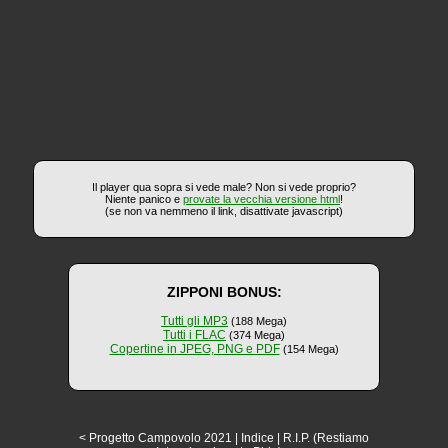
Il player qua sopra si vede male? Non si vede proprio?
Niente panico e
provate la vecchia versione html
!
(se non va nemmeno il link, disattivate javascript)
ZIPPONI BONUS:
Tutti gli MP3
(188 Mega)
Tutti i FLAC
(374 Mega)
Copertine in JPEG, PNG e PDF
(154 Mega)
< Progetto Campovolo 2021
|
Indice
|
R.I.P. (Restiamo