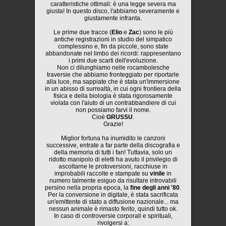
caratteristiche ottimali: è una legge severa ma
giusta! In questo disco, l'abbiamo severamente e
giustamente infranta.
Le prime due tracce (
Elio
e
Zac
) sono le più
antiche registrazioni in studio del simpatico
complessino e, fin da piccole, sono state
abbandonate nel limbo dei ricordi: rappresentano
i primi due scarti dell'evoluzione.
Non ci dilunghiamo nelle rocambolesche
traversie che abbiamo fronteggiato per riportarle
alla luce, ma sappiate che è stata un'immersione
in un abisso di surrealtà, in cui ogni frontiera della
fisica e della biologia è stata rigorosamente
violata con l'aiuto di un contrabbandiere di cui
non possiamo farvi il nome.
Cioè
GRUSSU
.
Grazie!
Miglior fortuna ha inumidito le canzoni
successive, entrate a far parte della discografia e
della memoria di tutti i fan! Tuttavia, solo un
ridotto manipolo di eletti ha avuto il privilegio di
ascoltarne le protoversioni, racchiuse in
improbabili raccolte e stampate su
vinile
in
numero talmente esiguo da risultare introvabili
persino nella propria epoca, la
fine degli anni '80
.
Per la conversione in digitale, è stata sacrificata
un'emittente di stato a diffusione nazionale... ma
nessun animale è rimasto ferito, quindi tutto ok.
In caso di controversie corporali e spirituali,
rivolgersi a: